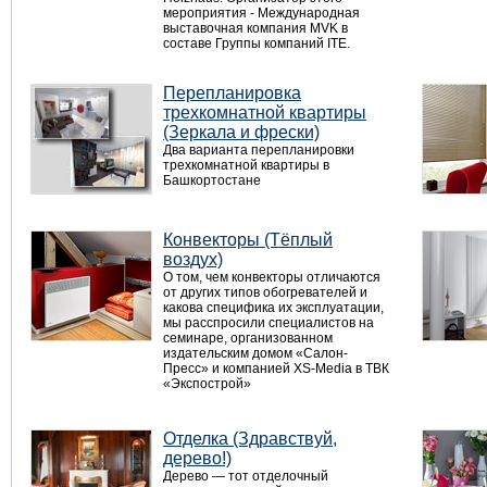
мероприятия - Международная
выставочная компания MVK в
составе Группы компаний ITE.
Перепланировка
трехкомнатной квартиры
(Зеркала и фрески)
Два варианта перепланировки
трехкомнатной квартиры в
Башкортостане
Конвекторы (Тёплый
воздух)
О том, чем конвекторы отличаются
от других типов обогревателей и
какова специфика их эксплуатации,
мы расспросили специалистов на
семинаре, организованном
издательским домом «Салон-
Пресс» и компанией XS-Media в ТВК
«Экспострой»
Отделка (Здравствуй,
дерево!)
Дерево — тот отделочный