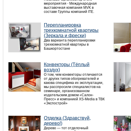
мероприятия - Международная
выставочная компания MVK в
составе Группы компаний ITE.
Перепланировка
трехкомнатной квартиры
(Зеркала и фрески)
Два варианта перепланировки
трехкомнатной квартиры в
Башкортостане
Конвекторы (Тёплый
воздух)
О том, чем конвекторы отличаются
от других типов обогревателей и
какова специфика их эксплуатации,
мы расспросили специалистов на
семинаре, организованном
издательским домом «Салон-
Пресс» и компанией XS-Media в ТВК
«Экспострой»
Отделка (Здравствуй,
дерево!)
Дерево — тот отделочный